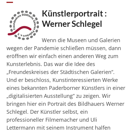
Skip
Open
Close
to
Künstlerportrait :
mobile
mobile
content
Werner Schlegel
menu
menu
Wenn die Museen und Galerien
wegen der Pandemie schließen müssen, dann
eröffnen wir einfach einen anderen Weg zum
Kunsterlebnis. Das war die Idee des
„Freundeskreises der Städtischen Galerien“.
Und er beschloss, Kunstinteressierten Werke
eines bekannten Paderborner Künstlers in einer
„digitalisierten Ausstellung“ zu zeigen. Wir
bringen hier ein Portrait des Bildhauers Werner
Schlegel. Der Künstler selbst, ein
professioneller Filmemacher und Uli
Lettermann mit seinem Instrument halfen