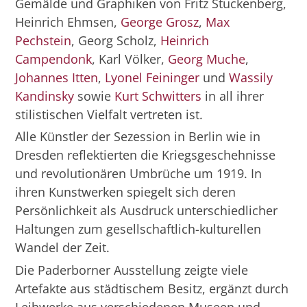
Gemälde und Graphiken von Fritz Stuckenberg,
Heinrich Ehmsen,
George Grosz
,
Max
Pechstein
, Georg Scholz,
Heinrich
Campendonk
, Karl Völker,
Georg Muche
,
Johannes Itten
,
Lyonel Feininger
und
Wassily
Kandinsky
sowie
Kurt Schwitters
in all ihrer
stilistischen Vielfalt vertreten ist.
Alle Künstler der Sezession in Berlin wie in
Dresden reflektierten die Kriegsgeschehnisse
und revolutionären Umbrüche um 1919. In
ihren Kunstwerken spiegelt sich deren
Persönlichkeit als Ausdruck unterschiedlicher
Haltungen zum gesellschaftlich-kulturellen
Wandel der Zeit.
Die Paderborner Ausstellung zeigte viele
Artefakte aus städtischem Besitz, ergänzt durch
Leihwerke aus verschiedenen Museen und