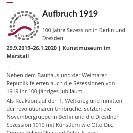
Skip
Open
Close
to
Aufbruch 1919
mobile
mobile
content
menu
menu
100 Jahre Sezession in Berlin und
Dresden
29.9.2019–26.1.2020 | Kunstmuseum im
Marstall
…
Neben dem Bauhaus und der Weimarer
Republik feierten auch die Sezessionen von
1919 ihr 100-jähriges Jubiläum.
Als Reaktion auf den 1. Weltkrieg und inmitten
der revolutionären Umbrüche, setzten die
Novembergruppe in Berlin und die Dresdner
Sezession 1919 mit Künstlern wie Otto Dix,
Conrad Felixmüller und Peter August