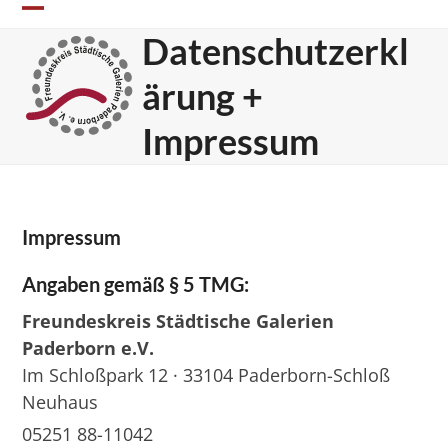
Skip
Open
Close
to
Datenschutzerkl
mobile
mobile
content
ärung +
menu
menu
Impressum
Impressum
Angaben gemäß § 5 TMG:
Freundeskreis Städtische Galerien
Paderborn e.V.
Im Schloßpark 12 · 33104 Paderborn-Schloß
Neuhaus
05251 88-11042