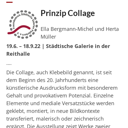
Skip
Open
Close
to
Prinzip Collage
mobile
mobile
content
menu
menu
Ella Bergmann-Michel und Herta
Müller
19.6. – 18.9.22 | Städtische Galerie in der
Reithalle
….
Die Collage, auch Klebebild genannt, ist seit
dem Beginn des 20. Jahrhunderts eine
künstlerische Ausdrucksform mit besonderem
Gehalt und provokativem Potenzial. Einzelne
Elemente und mediale Versatzstücke werden
geklebt, montiert, in neue Bildkontexte
transferiert, malerisch oder zeichnerisch
ergänzt. Die Ausstellung zeigt Werke zweier