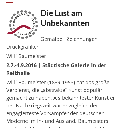
Skip
Open
Close
to
Die Lust am
mobile
mobile
content
Unbekannten
menu
menu
Gemälde · Zeichnungen ·
Druckgrafiken
Willi Baumeister
2.7.-4.9.2016 | Städtische Galerie in der
Reithalle
Willi Baumeister (1889-1955) hat das große
Verdienst, die „abstrakte“ Kunst populär
gemacht zu haben. Als bekanntester Künstler
der Nachkriegszeit war er zugleich der
engagierteste Vorkämpfer der deutschen
Moderne im In- und Ausland. Baumeisters